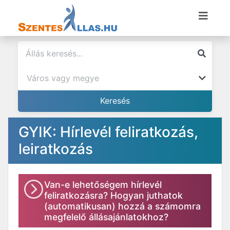
GYIK: Hírlevél feliratkozás,
leiratkozás
Van-e lehetőségem hírlevél
feliratkozásra? Hogyan juthatok
(automatikusan) hozzá a számomra
megfelelő állásajánlatokhoz?