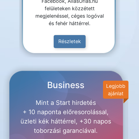
Facebook, AllasOrias.hu
felületeken közzétett
megjelenéssel, céges logóval
és fehér háttérrel.
Részletek
Business
Legjobb
ajánlat
Mint a Start hirdetés
+ 10 naponta előresorolással,
üzleti kék háttérrel, +30 napos
toborzási garanciával.