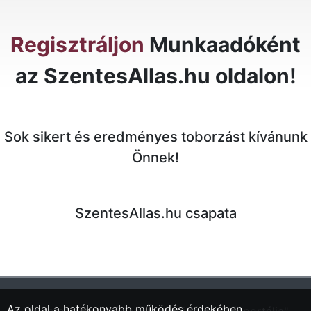
Regisztráljon
Munkaadóként
az SzentesAllas.hu oldalon!
Sok sikert és eredményes toborzást kívánunk
Önnek!
SzentesAllas.hu csapata
Az oldal a hatékonyabb működés érdekében