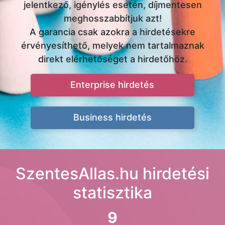
jelentkező, igénylés esetén, díjmentesen
meghosszabbítjuk azt!
A garancia csak azokra a hirdetésekre
érvényesíthető, melyek nem tartalmaznak
direkt elérhetőséget a hirdetőhöz.
Enterprise hirdetés
Business hirdetés
SzentesAllas.hu hirdetési
statisztika
9