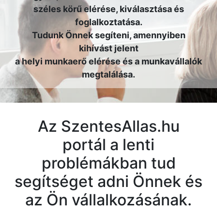
széles körű elérése, kiválasztása és
foglalkoztatása.
Tudunk Önnek segíteni, amennyiben
kihívást jelent
a helyi munkaerő elérése és a munkavállalók
megtalálása.
Az SzentesAllas.hu
portál a lenti
problémákban tud
segítséget adni Önnek és
az Ön vállalkozásának.