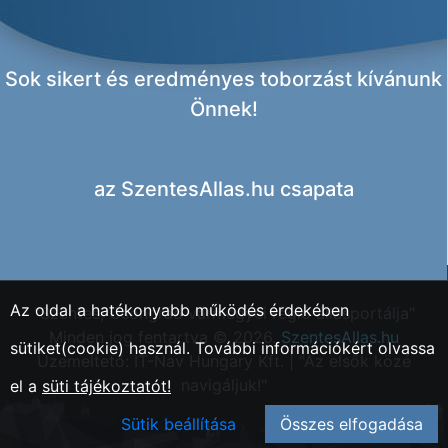
Sok sikert és eredményes toborzást kívánunk
Önnek!
az
SzentesAllas.hu csapata
Az oldal a hatékonyabb működés érdekében
"Szentes, Csongrád vármegyei régió állásportálja"
Minden jog fentartva © 2026.
SzentesAllas.hu
sütiket(cookie) használ. További információkért olvassa
Üzemeltető: IT-Nav Hungary Kft. | "Az elsők közé
navigáljuk!"
el a
süti tájékoztatót!
Sütik beállítása
Összes elfogadása