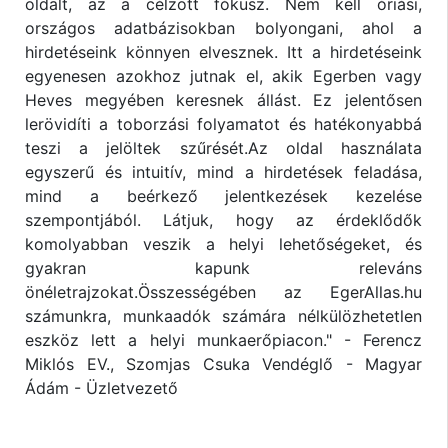
oldalt, az a célzott fókusz. Nem kell óriási,
országos adatbázisokban bolyongani, ahol a
hirdetéseink könnyen elvesznek. Itt a hirdetéseink
egyenesen azokhoz jutnak el, akik Egerben vagy
Heves megyében keresnek állást. Ez jelentősen
lerövidíti a toborzási folyamatot és hatékonyabbá
teszi a jelöltek szűrését.Az oldal használata
egyszerű és intuitív, mind a hirdetések feladása,
mind a beérkező jelentkezések kezelése
szempontjából. Látjuk, hogy az érdeklődők
komolyabban veszik a helyi lehetőségeket, és
gyakran kapunk releváns
önéletrajzokat.Összességében az EgerAllas.hu
számunkra, munkaadók számára nélkülözhetetlen
eszköz lett a helyi munkaerőpiacon." - Ferencz
Miklós EV., Szomjas Csuka Vendéglő - Magyar
Ádám - Üzletvezető