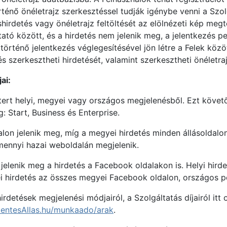
történő önéletrajz szerkesztéssel tudják igénybe venni a Szo
shirdetés vagy önéletrajz feltöltését az elölnézeti kép meg
tató között, és a hirdetés nem jelenik meg, a jelentkezés 
történő jelentkezés véglegesítésével jön létre a Felek közö
s szerkesztheti hirdetését, valamint szerkesztheti önéletraj
ai:
étert helyi, megyei vagy országos megjelenésből. Ezt követő
 Start, Business és Enterprise.
ldalon jelenik meg, míg a megyei hirdetés minden állásoldal
mennyi hazai weboldalán megjelenik.
elenik meg a hirdetés a Facebook oldalakon is. Helyi hirde
i hirdetés az összes megyei Facebook oldalon, országos p
detések megjelenési módjairól, a Szolgáltatás díjairól itt 
entesAllas.hu/munkaado/arak
.