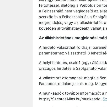
feltöltéssel, illetőleg a Weboldalon 
a Felhasználó nem véglegesíti az állá
szerződés a Felhasználó és a Szolgál
megrendelés, vagy az álláshirdetésre 
követően aktiválhatja/deaktiválhatja é
Az álláshirdetések megjelenési módj
A hirdető választhat földrajzi param
paraméterhez választható 3 lehetőség:
A helyi hirdetés, csak 1 (egy) álláso
országos hirdetés a Szolgáltató vala
A választott csomagnak megfelelően j
Facebook oldalán jelenik meg. Megye
A munkaadók további információt a hir
https://SzentesAllas.hu/munkaado,
Sz