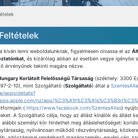
ételek
Feltételek
ja kíván lenni weboldalunknak, figyelmesen olvassa el az
Ál
oztatónkat,
és kizárólag abban az esetben vegye igénybe s
ző érvényűnek tekinti magára nézve.
Hungary Korlátolt Felelősségű Társaság
(székhely: 3300 Ege
7-2-10), mint Szolgáltató (
Szolgáltató
) által a
SzentesAlla
e/apps/details?
apps.apple.com/nz/app/%C3%A1ll%C3%A1s%C3%B3ri%C3%
atformjain (
https://www.facebook.com/SzentesAllas
) nyújt
ket. A Szolgáltató célja, hogy az állást kínálók és állást
alábbi személyi kör hirdethet meg álláslehetőséget: korláto
ytársaság, nyilvánosan működő részvénytársaság, közkerese
gyéb, adószámmal rendelkező magánszemély, egyéni cég, sz