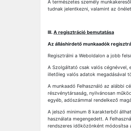
A természetes személy munkakeresők 
tudnak jelentkezni, valamint az önélet
III.
A regisztráció bemutatása
Az álláshirdető munkaadók regisztrá
Regisztrálni a Weboldalon a jobb fel
A Szolgáltató csak valós cégnévvel, 
illetőleg valós adatok megadásával tö
A munkaadó Felhasználó az alábbi cég
részvénytársaság, nyilvánosan működő
egyéb, adószámmal rendelkező magán
A jelszó minimum 8 karakterből állhat
használata megengedett. A Felhasznál
rendszeres időközönként módosítsa a