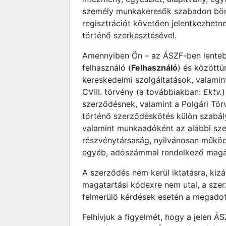
személy munkakeresők szabadon böngé
regisztrációt követően jelentkezhet
történő szerkesztésével.
Amennyiben Ön – az ÁSZF-ben lentebb
felhasználó (
Felhasználó
) és közöttü
kereskedelmi szolgáltatások, valamin
CVIII. törvény (a továbbiakban:
Ektv.
)
szerződésnek, valamint a Polgári Törv
történő szerződéskötés külön szabál
valamint munkaadóként az alábbi szem
részvénytársaság, nyilvánosan működő
egyéb, adószámmal rendelkező magán
A szerződés nem kerül iktatásra, kiz
magatartási kódexre nem utal, a sze
felmerülő kérdések esetén a megadott
Felhívjuk a figyelmét, hogy a jelen 