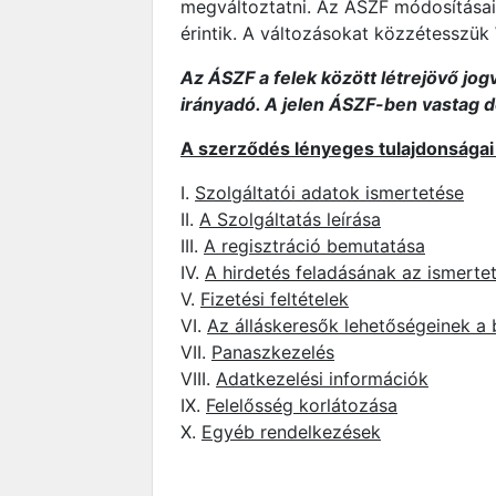
megváltoztatni. Az ÁSZF módosításai
érintik. A változásokat közzétesszü
Az ÁSZF a felek között létrejövő jog
irányadó. A jelen ÁSZF-ben vastag dő
A szerződés lényeges tulajdonságai 
I.
Szolgáltatói adatok ismertetése
II.
A Szolgáltatás leírása
III.
A regisztráció bemutatása
IV.
A hirdetés feladásának az ismerte
V.
Fizetési feltételek
VI.
Az álláskeresők lehetőségeinek a
VII.
Panaszkezelés
VIII.
Adatkezelési információk
IX.
Felelősség korlátozása
X.
Egyéb rendelkezések