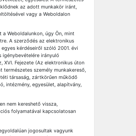
klődnek az adott munkakör iránt,
ltöltésével vagy a Weboldalon
t a Weboldalunkon, úgy Ön, mint
tre. A szerződés az elektronikus
egyes kérdéseiről szóló 2001. évi
s igénybevételére irányuló
, XVI. Fejezete (Az elektronikus úton
kat természetes személy munkakereső,
etéti társaság, zártkörűen működő
, intézmény, egyesület, alapítvány,
ben nem kereshető vissza,
ációs folyamatával kapcsolatosan
 egyoldalúan jogosultak vagyunk