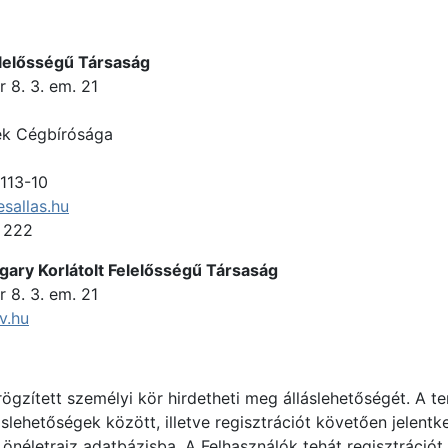
elelősségű Társaság
 8. 3. em. 21
zék Cégbírósága
-113-10
sallas.hu
0 222
ary Korlátolt Felelősségű Társaság
 8. 3. em. 21
v.hu
ögzített személyi kör hirdetheti meg álláslehetőségét. A
lehetőségek között, illetve regisztrációt követően jelentke
z önéletrajz adatbázisba. A Felhasználók tehát regisztráci