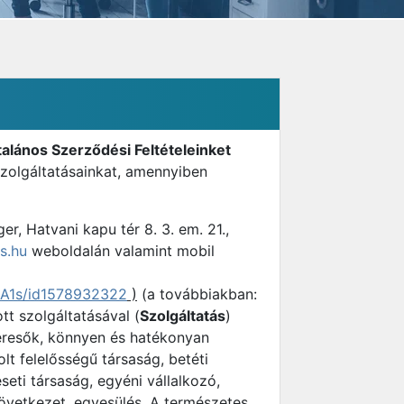
talános Szerződési Feltételeinket
zolgáltatásainkat, amennyiben
r, Hatvani kapu tér 8. 3. em. 21.,
s.hu
weboldalán valamint mobil
A1s/id1578932322
)
(a továbbiakban:
ott szolgáltatásával (
Szolgáltatás
)
 keresők, könnyen és hatékonyan
lt felelősségű társaság, betéti
ti társaság, egyéni vállalkozó,
övetkezet, egyesülés. A természetes