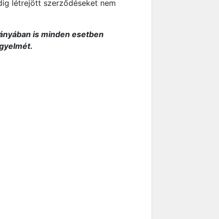
ig létrejött szerződéseket nem
hiányában is minden esetben
igyelmét.