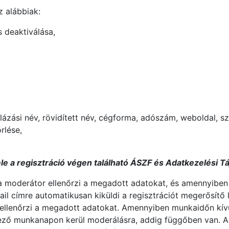
z alábbiak:
s deaktiválása,
ázási név, rövidített név, cégforma, adószám, weboldal, sz
rlése,
ele a regisztráció végen található ÁSZF és Adatkezelési T
 a moderátor ellenőrzi a megadott adatokat, és amennyiben
l címre automatikusan kiküldi a regisztrációt megerősítő
 ellenőrzi a megadott adatokat. Amennyiben munkaidőn kívü
kező munkanapon kerül moderálásra, addig függőben van. A