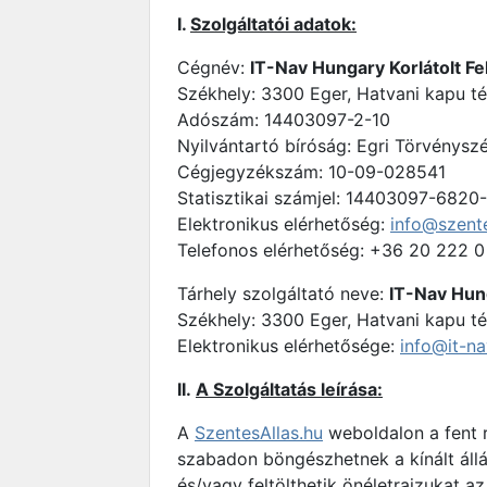
I.
Szolgáltatói adatok:
Cégnév:
IT-Nav Hungary Korlátolt F
Székhely: 3300 Eger, Hatvani kapu tér
Adószám: 14403097-2-10
Nyilvántartó bíróság: Egri Törvénys
Cégjegyzékszám: 10-09-028541
Statisztikai számjel: 14403097-6820
Elektronikus elérhetőség:
info@szente
Telefonos elérhetőség: +36 20 222 
Tárhely szolgáltató neve:
IT-Nav Hung
Székhely: 3300 Eger, Hatvani kapu tér
Elektronikus elérhetősége:
info@it-na
II.
A Szolgáltatás leírása:
A
SzentesAllas.hu
weboldalon a fent r
szabadon böngészhetnek a kínált állás
és/vagy feltölthetik önéletrajzukat a