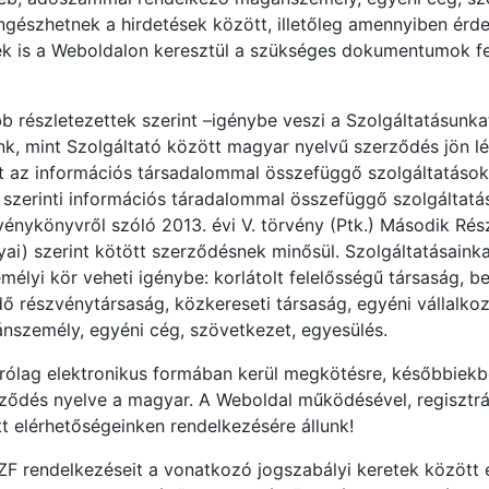
szhetnek a hirdetések között, illetőleg amennyiben érde
nek is a Weboldalon keresztül a szükséges dokumentumok fe
 részletezettek szerint –igénybe veszi a Szolgáltatásunka
nk, mint Szolgáltató között magyar nyelvű szerződés jön lé
t az információs társadalommal összefüggő szolgáltatások 
 szerinti információs táradalommal összefüggő szolgáltatá
énykönyvről szóló 2013. évi V. törvény (Ptk.) Második Rész
yai) szerint kötött szerződésnek minősül. Szolgáltatásain
élyi kör veheti igénybe: korlátolt felelősségű társaság, b
 részvénytársaság, közkereseti társaság, egyéni vállalkozó
személy, egyéni cég, szövetkezet, egyesülés.
árólag elektronikus formában kerül megkötésre, későbbiek
rződés nyelve a magyar. A Weboldal működésével, regisztr
 elérhetőségeinken rendelkezésére állunk!
ÁSZF rendelkezéseit a vonatkozó jogszabályi keretek között