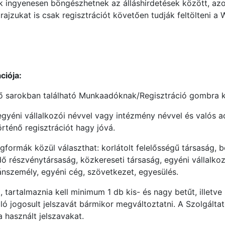
ingyenesen böngészhetnek az álláshirdetések között, azo
rajzukat is csak regisztrációt követően tudják feltölteni a 
ciója:
ső sarokban található Munkaadóknak/Regisztráció gombra ka
egyéni vállalkozói névvel vagy intézmény névvel és valós
rténő regisztrációt hagy jóvá.
formák közül választhat: korlátolt felelősségű társaság, 
 részvénytársaság, közkereseti társaság, egyéni vállalkozó
személy, egyéni cég, szövetkezet, egyesülés.
, tartalmaznia kell minimum 1 db kis- és nagy betűt, illetve
ó jogosult jelszavát bármikor megváltoztatni. A Szolgáltat
 használt jelszavakat.