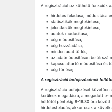
A regisztrációhoz köthető funkciók a
hirdetés feladása, módosítása é
statisztikák megtekintése,
jelentkezők megtekintése,
adatok módosítása,
cég módosítása,
cég hozzáadása,
minden adat törlés,
az adatmódosításon belül: száml
kapcsolattartó módosítása és tö
cég törlése;
A regisztráció befejezésének feltét
A regisztráció befejezését követően
kerülnek megadásra, a megadott e-mai
hétfőtől péntekig 8-16:30 óra között
hirdetésfeladás, akkor csak a követ