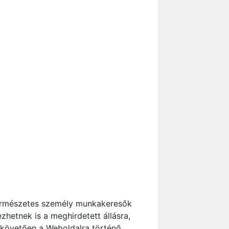
 természetes személy munkakeresők
zhetnek is a meghirdetett állásra,
ót követően a Weboldalra történő