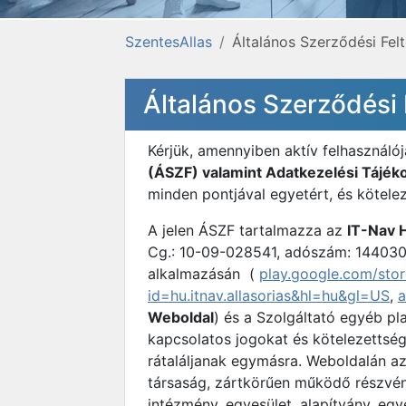
SzentesAllas
Általános Szerződési Felt
Általános Szerződési 
Kérjük, amennyiben aktív felhasználó
(ÁSZF) valamint Adatkezelési Tájék
minden pontjával egyetért, és kötele
A jelen ÁSZF tartalmazza az
IT-Nav 
Cg.: 10-09-028541, adószám: 1440309
alkalmazásán (
play.google.com/stor
id=hu.itnav.allasorias&hl=hu&gl=US
,
Weboldal
) és a Szolgáltató egyéb pl
kapcsolatos jogokat és kötelezettsége
rátaláljanak egymásra. Weboldalán az 
társaság, zártkörűen működő részvén
intézmény, egyesület, alapítvány, e