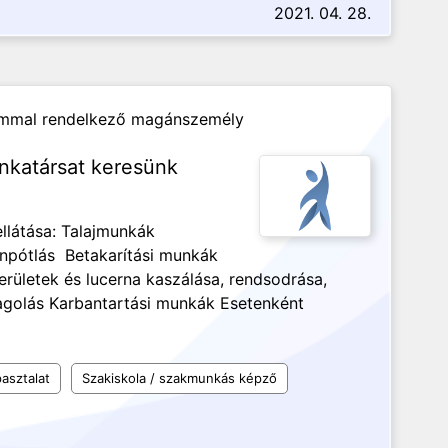
2021. 04. 28.
zámmal rendelkező magánszemély
katársat keresünk
llátása: Talajmunkák
pótlás Betakarítási munkák
ületek és lucerna kaszálása, rendsodrása,
agolás Karbantartási munkák Esetenként
asztalat
Szakiskola / szakmunkás képző