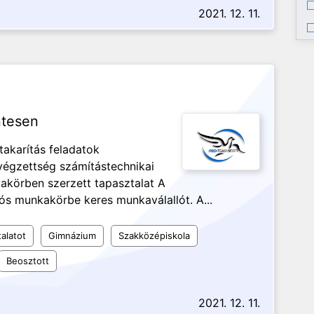
2021. 12. 11.
ntesen
akarítás feladatok
végzettség számítástechnikai
akörben szerzett tapasztalat A
ós munkakörbe keres munkaválallót. A...
alatot
Gimnázium
Szakközépiskola
Beosztott
2021. 12. 11.