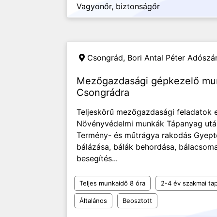
Vagyonőr, biztonságőr
Csongrád,
Bori Antal Péter Adós
Mezőgazdasági gépkezelő mun
Csongrádra
Teljeskörű mezőgazdasági feladatok e
Növényvédelmi munkák Tápanyag után
Termény- és műtrágya rakodás Gyepter
bálázása, bálák behordása, bálacsom
besegítés...
Teljes munkaidő 8 óra
2-4 év szakmai tap
Általános
Beosztott