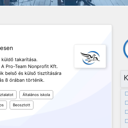
tesen
 küldő takarítása.
A Pro-Team Nonprofit Kft.
k belső és külső tisztítására
K
ás 8 órában történik.
ztalatot
Általános iskola
os
Beosztott