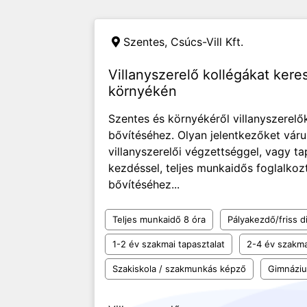
Szentes,
Csúcs-Vill Kft.
Villanyszerelő kollégákat ker
környékén
Szentes és környékéről villanyszerelő
bővítéséhez. Olyan jelentkezőket váru
villanyszerelői végzettséggel, vagy ta
kezdéssel, teljes munkaidős foglalkoz
bővítéséhez...
Teljes munkaidő 8 óra
Pályakezdő/friss d
1-2 év szakmai tapasztalat
2-4 év szakma
Szakiskola / szakmunkás képző
Gimnázi