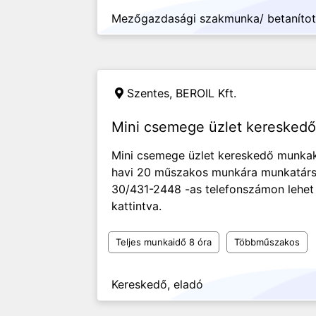
Mezőgazdasági szakmunka/ betaníto
Szentes,
BEROIL Kft.
Mini csemege üzlet kereskedő
Mini csemege üzlet kereskedő munkakö
havi 20 műszakos munkára munkatársa
30/431-2448 -as telefonszámon lehet
kattintva.
Teljes munkaidő 8 óra
Többműszakos
Kereskedő, eladó