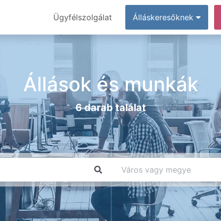
Ügyfélszolgálat
Álláskeresőknek
Állások és munkák
6 darab találat